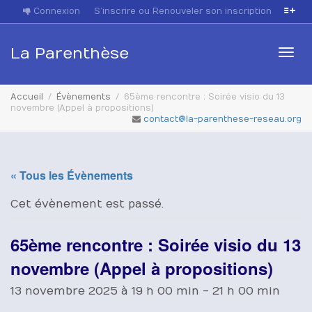
Connexion
S’inscrire ou Renouveler son inscription
La Parenthèse
Acti
Accueil
Évènements
65ème rencontre : Soirée visio du 13
novembre (Appel à propositions)
contact@la-parenthese-reseau.org
navi
« Tous les Évènements
Cet évènement est passé.
65ème rencontre : Soirée visio du 13
novembre (Appel à propositions)
13 novembre 2025 à 19 h 00 min
-
21 h 00 min