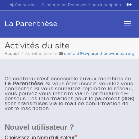
Connexion
S’inscrire ou Renouveler son inscription
La Parenthèse
Acti
Activités du site
Accueil
Activités du site
contact@la-parenthese-reseau.org
navi
Ce contenu n’est accessible qu’aux membres de
La Parenthèse
. Si vous êtes inscrit, veuillez vous
connecter. Si vous souhaitez rejoindre le réseau,
vous pouvez vous inscrire via le formulaire ci-
dessous. Les informations pour le paiement (30€)
sont transmises via le mail de confirmation de
votre inscription.
Nouvel utilisateur ?
*
Choisissez un Nom d’utilisateur